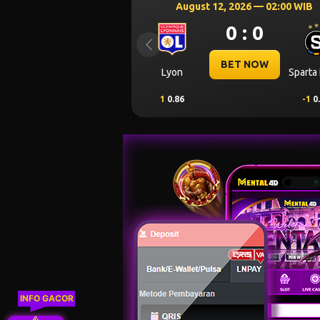
August 11, 2026 — 22:59 WIB
0 : 0
Previous
BET NOW
Union 
Bodo Glimt
Gill
0.75
0.82
-0.75
INFO GACOR