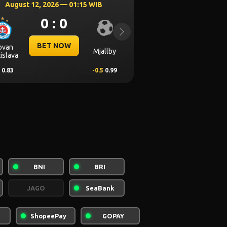
FRIENDLY
August 8, 2026 — 02:45 WIB
0 : 0
Next
BET NOW
Italy
e-Croatia
0
-0.90
0.00
0.66
BNI
BRI
JAGO
SeaBank
ShopeePay
GOPAY