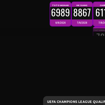
TOTO WUHAN
HK SIANG
CAI
6989
8867
61
8/8/2026
7/8/2026
7/8/2
TOTOMAC
78
7/8/
UEFA CHAMPIONS LEAGUE QUALIF