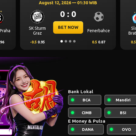
August 8, 2026 — 02:45 WIB
1 : 0
BET NOW
Saint-
e-Paris Saint
e-Lille
oise
Germain
e-
1.00
-0.25
-0.81
0.25
0.57
0.0
Bank Lokal
BCA
Mandiri
CIMB
BSI
E Money & Pulsa
DANA
OVO