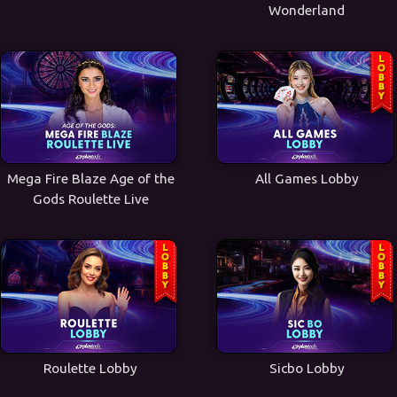
Wonderland
Mega Fire Blaze Age of the
All Games Lobby
Gods Roulette Live
Roulette Lobby
Sicbo Lobby