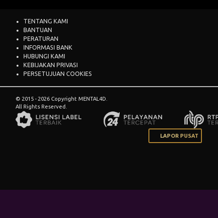
TENTANG KAMI
BANTUAN
PERATURAN
INFORMASI BANK
HUBUNGI KAMI
KEBIJAKAN PRIVASI
PERSETUJUAN COOKIES
© 2015 - 2026 Copyright MENTAL4D.
All Rights Reserved.
LAPOR PUSAT