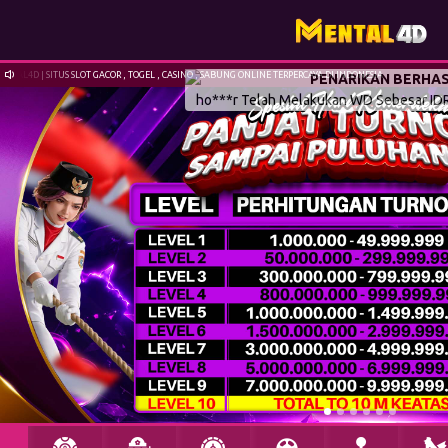
| SITUS SLOT GACOR , TOGEL , CASINO , SABUNG ONLINE TERPERCAYA DI INDONESIA
SELA
PENARIKAN BERHAS
ho***r Telah Melakukan WD Sebesar ID