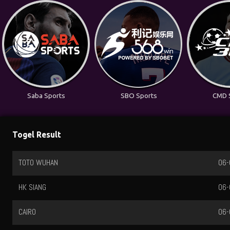
Saba Sports
SBO Sports
CMD 
Togel Result
TOTO WUHAN
06-
HK SIANG
06-
CAIRO
06-