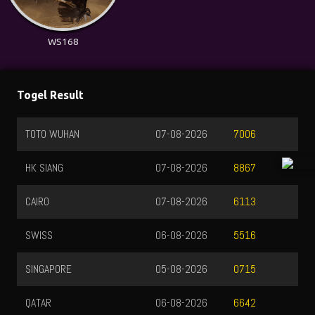
WS168
Togel Result
TOTO WUHAN
07-08-2026
7006
HK SIANG
07-08-2026
8867
CAIRO
07-08-2026
6113
SWISS
06-08-2026
5516
SINGAPORE
05-08-2026
0715
QATAR
06-08-2026
6642