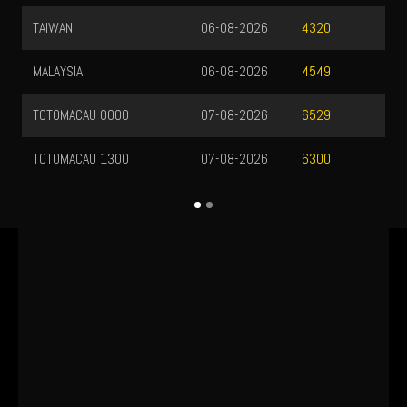
TAIWAN
06-08-2026
4320
MALAYSIA
06-08-2026
4549
TOTOMACAU 0000
07-08-2026
6529
TOTOMACAU 1300
07-08-2026
6300