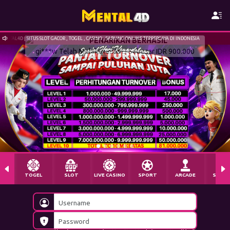
AL4D | SITUS SLOT GACOR , TOGEL , CASINO , SABUNG ONLINE TERPERCAYA DI INDONESIA
PENARIKAN BERHASIL
gi***w Telah Melakukan WD Sebesar IDR 900.000
TOGEL
SLOT
LIVE CASINO
SPORT
ARCADE
SABU