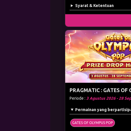
Syarat & Ketentuan
PRAGMATIC : GATES OF
Periode :
3 Agustus 2026 - 28 S
Permainan yang berpartisip
GATES OF OLYMPUS POP