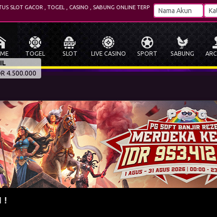
R , TOGEL , CASINO , SABUNG ONLINE TERPERCAYA DI INDONESIA
SELA
ME
TOGEL
SLOT
LIVE CASINO
SPORT
SABUNG
ARC
 !