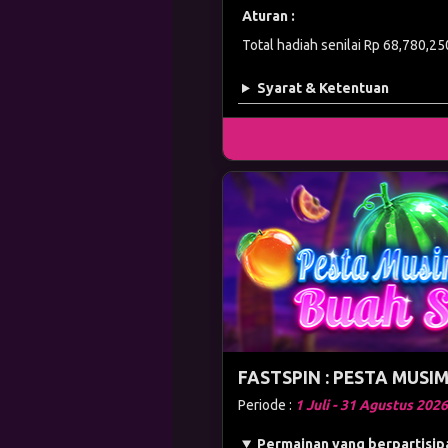
Aturan :
Total hadiah senilai Rp 68,780,25
Syarat & Ketentuan
FASTSPIN : PESTA MUSI
Periode :
1 Juli - 31 Agustus 2026
Permainan yang berpartisip