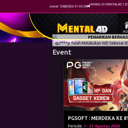
SELAMAT DATANG DI MENTAL4D | SITUS SLOT GACO
Jumat 7/08/2026 21:05:38
HO
Event
PGSOFT : MERDEKA KE 81
Periode:
1 - 31 Agustus 2026