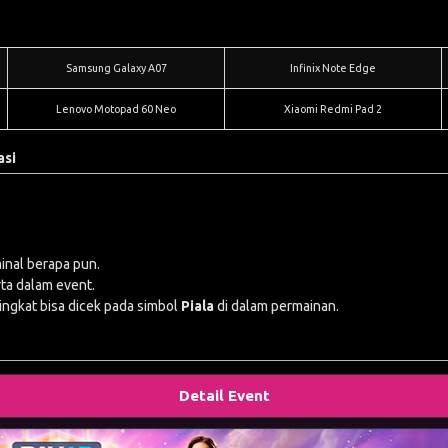
Samsung Galaxy A07
Infinix Note Edge
Lenovo Motopad 60 Neo
Xiaomi Redmi Pad 2
asi
inal berapa pun.
rta dalam event.
ngkat bisa dicek pada simbol
Piala
di dalam permainan.
Detail Event