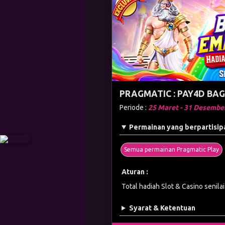
PRAGMATIC : PAY4D BAG
Periode :
25 Maret - 31 Desembe
Permainan yang berpartisip
Semua permainan Pragmatic Play
Aturan :
Total hadiah Slot & Casino senila
Syarat & Ketentuan