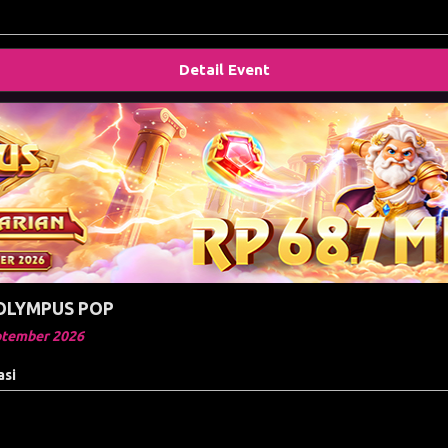
Detail Event
 OLYMPUS POP
eptember 2026
asi