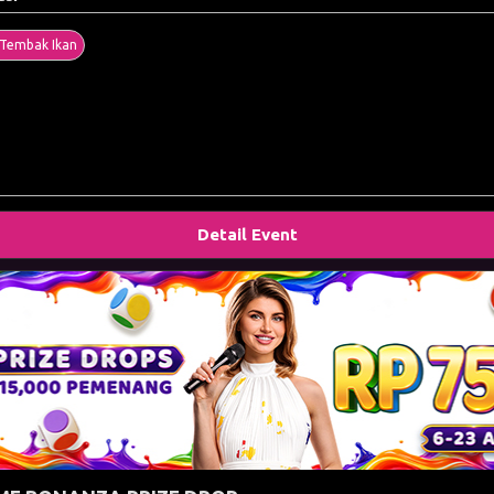
 Tembak Ikan
Detail Event